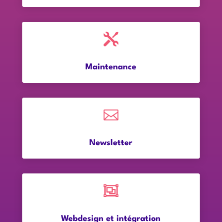

Maintenance

Newsletter

Webdesign et intégration