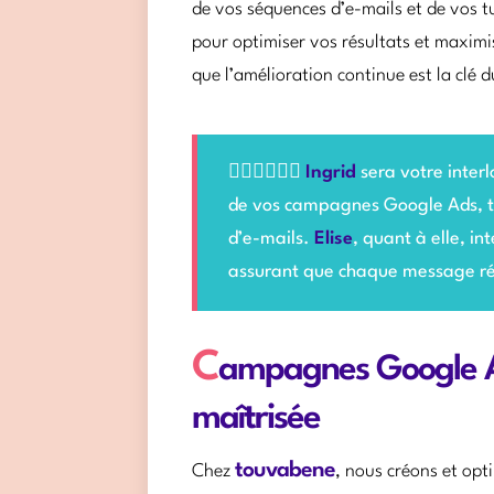
de vos séquences d’e-mails et de vos 
pour optimiser vos résultats et maxim
que l’amélioration continue est la clé d
🙋🏻‍♀️🙋🏻‍♂️
Ingrid
sera votre interl
de vos campagnes Google Ads, to
d’e-mails.
Elise
, quant à elle, i
assurant que chaque message ré
C
ampagnes Google Ads
maîtrisée
touvabene
Chez
, nous créons et op