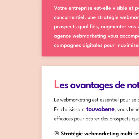
Votre entreprise est-elle visible et
concurrentiel, une stratégie webmar
prospects qualifiés, augmenter vos v
agence webmarketing vous accompagn
campagnes digitales pour maximiser
L
es avantages de no
Le webmarketing est essentiel pour s
touvabene
En choisissant
, vous béné
efficaces pour attirer des prospects qua
🎯
Stratégie webmarketing multi-le