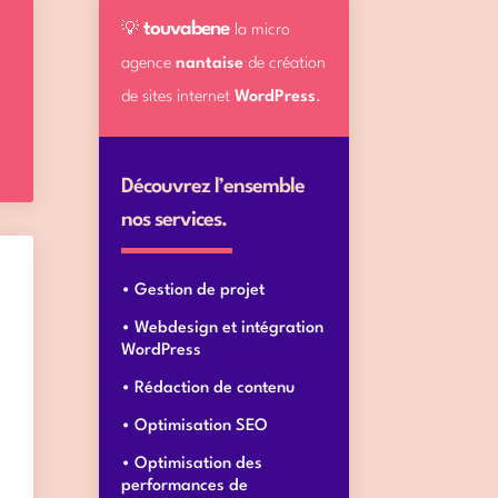
touvabene
💡
la micro
agence
nantaise
de création
de sites internet
WordPress
.
Découvrez l’ensemble
nos services.
Gestion de projet
Webdesign et intégration
WordPress
Rédaction de contenu
Optimisation SEO
Optimisation des
performances de