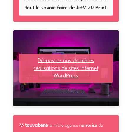
tout le savoir-faire de JetV 3D Print
Découvrez nos dernières
réalisations de sites internet
WordPress
touvabene
💡
la micro agence
nantaise
de