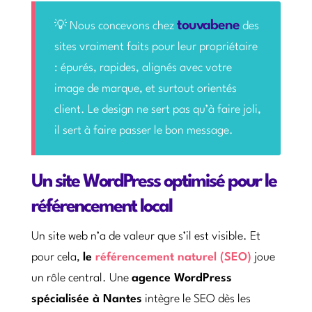
touvabene
💡 Nous concevons chez
des
sites vraiment faits pour leur propriétaire
: épurés, rapides, alignés avec votre
image de marque, et surtout orientés
client. Le design ne sert pas qu’à faire joli,
il sert à faire passer le bon message.
Un site WordPress optimisé pour le
référencement local
Un site web n’a de valeur que s’il est visible. Et
pour cela,
le
référencement naturel (SEO)
joue
un rôle central. Une
agence WordPress
spécialisée à Nantes
intègre le SEO dès les