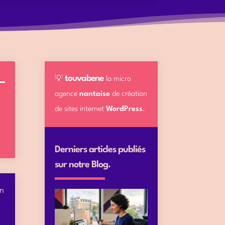
touvabene
💡
la micro
agence
nantaise
de création
de sites internet
WordPress
.
Derniers articles publiés
sur notre Blog.
en