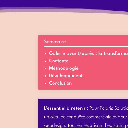
Sommaire
Galerie avant/après : la transforma
Contexte
Méthodologie
Développement
Conclusion
L’essentiel à retenir
: Pour Polaris Soluti
un outil de conquête commerciale axé sur l
webdesign, tout en sécurisant l’existant p