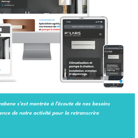
uvabene s’est montrée à l’écoute de nos besoins
ence de notre activité pour la retranscrire