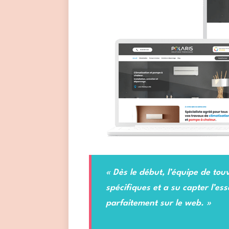
« Dès le début, l’équipe de to
spécifiques et a su capter l’ess
parfaitement sur le web. »