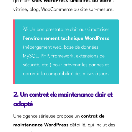
géré des
sites WordPress similaires au vôtre
:
vitrine, blog, WooCommerce ou site sur-mesure.
💡 Un bon prestataire doit aussi maîtriser
l’
environnement technique WordPress
(hébergement web, base de données
MySQL, PHP, framework, extensions de
sécurité, etc.) pour prévenir les pannes et
garantir la compatibilité des mises à jour.
2. Un contrat de maintenance clair et
adapté
Une agence sérieuse propose un
contrat de
maintenance WordPress
détaillé, qui inclut des