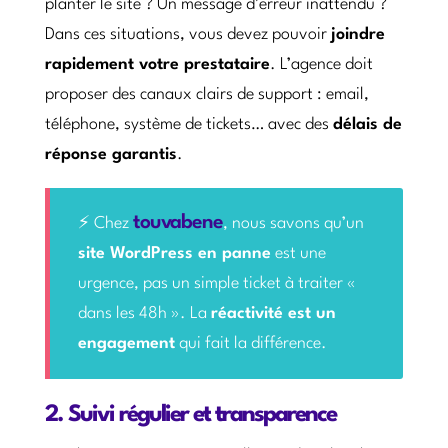
planter le site ? Un message d’erreur inattendu ?
Dans ces situations, vous devez pouvoir
joindre
rapidement votre prestataire
. L’agence doit
proposer des canaux clairs de support : email,
téléphone, système de tickets… avec des
délais de
réponse garantis
.
touvabene
⚡ Chez
, nous savons qu’un
site WordPress en panne
est une
urgence, pas un simple ticket à traiter «
dans les 48h ». La
réactivité est un
engagement
qui fait la différence.
2. Suivi régulier et transparence