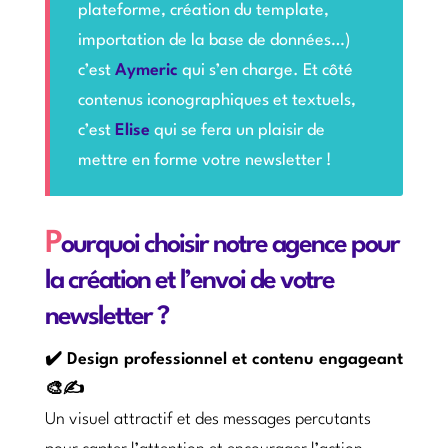
plateforme, création du template,
importation de la base de données…)
c’est
Aymeric
qui s’en charge. Et côté
contenus iconographiques et textuels,
c’est
Elise
qui se fera un plaisir de
mettre en forme votre newsletter !
P
ourquoi choisir notre agence pour
la création et l’envoi de votre
newsletter ?
✔️ Design professionnel et contenu engageant
🎨✍️
Un visuel attractif et des messages percutants