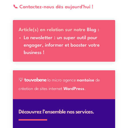
📞 Contactez-nous dès aujourd’hui !
Article(s) en relation sur notre
Blog
:
La newsletter : un super outil pour
engager, informer et booster votre
business !
touvabene
💡
la micro agence
nantaise
de
création de sites internet
WordPress
.
Découvrez l’ensemble nos services.